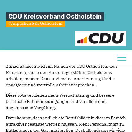
Sie sind hier
»
Notstand in den Kindergärten Ostholsteins
CDU Kreisverband Ostholstein
Notstand
in
den
Kindergärten
#Anpacken Für Ostholstein
Ostholsteins
27.02.2024
Sebastian Schmidt gibt Antworten
Toggl
Zunächst möchte ich im Namen der CDU Ostholstein den
Menschen, die in den Kindertagesstätten Ostholsteins
arbeiten, meinen Dank und meine Anerkennung für die
engagierte und wertvolle Arbeit aussprechen.
Diese Jobs verdienen mehr Wertschätzung und bessere
berufliche Rahmenbedingungen und vor allem eine
angemessene Vergütung.
Dazu kommt, dass endlich die Berufsbilder in diesem Bereich
attraktiver gestaltet werden müssen. Mehr Personal führt zu
Entlastungen der Gesamtsituation. Deshalb müssen wir viele